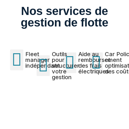
Nos services de
gestion de flotte
Fleet
Outils
Aide au
Car Poli
manager
pour
remboursement
et
indépendant
structurer
des frais
optimisa
votre
électriques
des coût
gestion